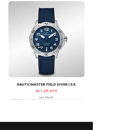
NAUTICMASTER FIELD DIVER | S.E.
Sale-Preis
ab
1.225,00 €
inkl. MwSt.