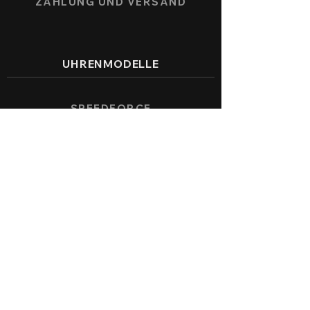
ZAHLUNG UND VERSAND
UHRENMODELLE
SPEEDFORCE
NAUTICMASTER
KÖNIGSBERG CHRONOGRAPH
ALLENSTEIN AUTOMATIK
SERVICE