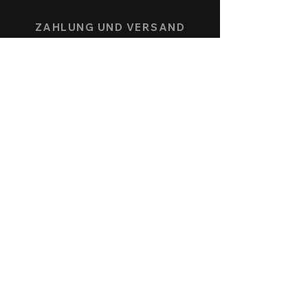
ZAHLUNG UND VERSAND
UHRENMODELLE
SPEEDFORCE
NAUTICMASTER
KÖNIGSBERG CHRONOGRAPH
ALLENSTEIN AUTOMATIK
SERVICE