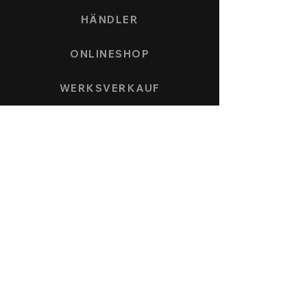
HÄNDLER
ONLINESHOP
WERKSVERKAUF
ZAHLUNG UND VERSAND
UHRENMODELLE
SPEEDFORCE
NAUTICMASTER
KÖNIGSBERG CHRONOGRAPH