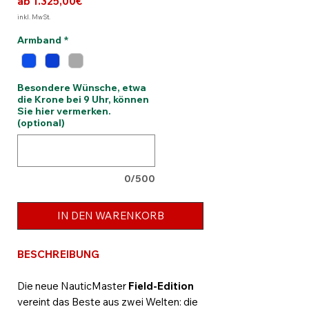
Sale-
ab
1.325,00€
Preis
inkl. MwSt.
Armband
*
Besondere Wünsche, etwa
die Krone bei 9 Uhr, können
Sie hier vermerken.
(optional)
0/500
IN DEN WARENKORB
BESCHREIBUNG
Die neue NauticMaster
Field-Edition
vereint das Beste aus zwei Welten: die