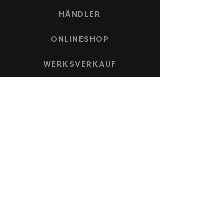
HÄNDLER
ONLINESHOP
WERKSVERKAUF
ZAHLUNG UND VERSAND
UHRENMODELLE
SPEEDFORCE
NAUTICMASTER
KÖNIGSBERG CHRONOGRAPH