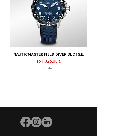
NAUTICMASTER FIELD DIVER DLC | S.E.
Sale-Preis
ab
1.325,00 €
inkl. MwSt.
Neu
Limitiert | Nur online
Limitiert | Nur online
Limitiert | Nur online
Neu
Neu