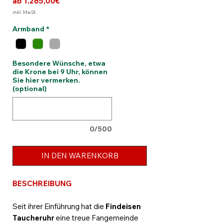
Sale-
ab
1.285,00€
Preis
inkl. MwSt.
Armband
*
Besondere Wünsche, etwa
die Krone bei 9 Uhr, können
Sie hier vermerken.
(optional)
0/500
IN DEN WARENKORB
BESCHREIBUNG
Seit ihrer Einführung hat die
Findeisen
Taucheruhr
eine treue Fangemeinde