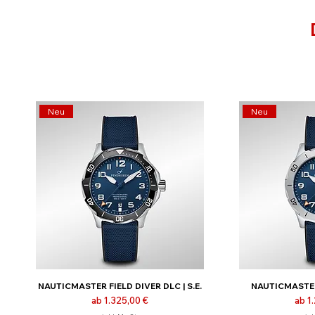
Neu
Neu
NAUTICMASTER FIELD DIVER DLC | S.E.
NAUTICMASTER 
Sale-Preis
Sale
ab
1.325,00 €
ab
1