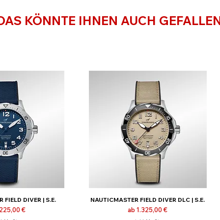
DAS KÖNNTE IHNEN AUCH GEFALLE
FIELD DIVER | S.E.
NAUTICMASTER FIELD DIVER DLC | S.E.
-Preis
Sale-Preis
.225,00 €
ab
1.325,00 €