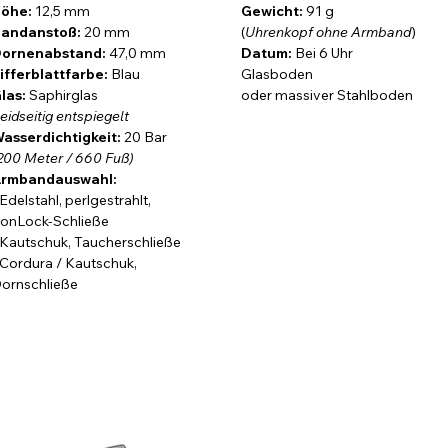
Jägern, Anglern, Förstern
und anderen Menschen entdeckt,
öhe:
12,5 mm
Gewicht:
91 g
üssen und eine mechanische Armbanduhr suchen, die diesen
andanstoß:
20 mm
(
Uhrenkopf ohne Armband
)
ornenabstand:
47,0 mm
Datum:
Bei 6 Uhr
ifferblattfarbe:
Blau
Glasboden
6.2 Top Manufakturkaliber mit Wolframrotor
– ein Garant
las:
Saphirglas
oder massiver Stahlboden
t
eidseitig entspiegelt
aus deutscher Fertigung
. Das Uhrwerk ist wahlweise durch
asserdichtigkeit:
20 Bar
h mit einem
dreiteiligen Weicheisenkäfig
gegen magnetische
200 Meter / 660 Fuß)
r Stahlboden
zum Einsatz kommt. So verschmelzen Technik
rmbandauswahl:
 Edelstahl, perlgestrahlt,
ronLock-Schließe
perlgestrahlten
Manufaktur-Edelstahlarmband
mit der
 Kautschuk, Taucherschließe
erter 8-mm-Feinverstellung, einem passgenauen FKM-
 Cordura / Kautschuk,
isen S.V.F.-Schließe inklusive ausklappbarer
ornschließe
s strapazierfähigen
Cordura®-FKM-Hybridarmband
mit
ein integriertes
Schnellwechselsystem
und lassen sich
n.
ter Krone und mit Krone bei 9 Uhr erhältlich.