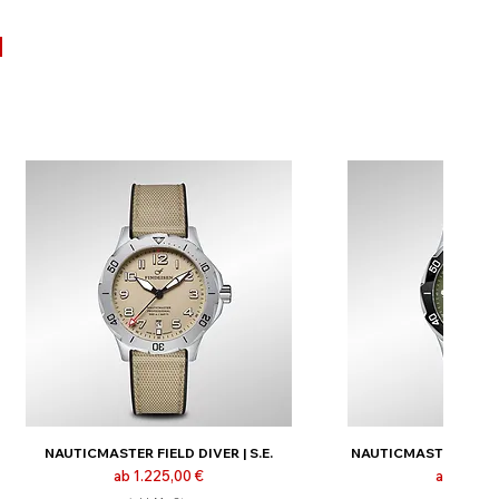
N
NAUTICMASTER FIELD DIVER | S.E.
NAUTICMASTER FIELD D
Sale-Preis
Sale-Prei
ab
1.225,00 €
ab
1.325,