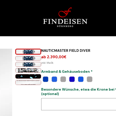
NAUTICMASTER FIELD DIVER
Sale-
ab
2.390,00€
Preis
inkl. MwSt.
Armband & Gehäuseboden
*
Besondere Wünsche, etwa die Krone bei 9
(optional)