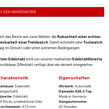
IN DEN WARENKORB
int das Beste aus zwei Welten: die
Robustheit einer echten
esbarkeit
einer
Fieldwatch
. Damit entsteht eine
Toolwatch
,
lltag, im Einsatz oder unter extremen Bedingungen.
tem Edelstahl
wird von unserer markanten
Edelstahllünette
schblaue Zifferblatt verfügt über ein dezent integriertes
rrahmen und erhabene arabische Ziffern, beide mit
Super-
nete Ablesbarkeit auch bei schlechten Licht- und
harakteristik
Eigenschaften
ehäuse:
Edelstahl,
Uhrwerk:
Automatik
erlgestrahlt
Damasko A26.2 Top
ur verbringen, schätzen diese Eigenschaften. Ob
auf dem
ünette:
Edelstahl,
Made in Germany
uf langen Touren durch Wald und Gelände
– dort zählen keine
0 Klicks, unidirektional links
Gangautonomie:
esbarkeit und
robuste Technik
. Genau deshalb wird der
urchmesser:
41,5 mm
42 Stunden