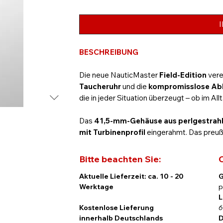
BESCHREIBUNG
Die neue NauticMaster
Field-Edition
vere
Taucheruhr
und die
kompromisslose Abl
die in jeder Situation überzeugt – ob im A
Das
41,5-mm-Gehäuse aus perlgestrahl
mit Turbinenprofil
eingerahmt. Das preußi
Datumsfenster bei 6 Uhr
. Polierte Zeige
LumiNova
befüllt, garantieren ausgezeich
Bitte beachten Sie:
C
Sichtverhältnissen.
Aktuelle Lieferzeit: ca. 10 - 20
G
Werktage
p
Gerade Menschen, die viel Zeit in der Nat
L
Hochsitz, am Wasser, im Revier oder a
Kostenlose Lieferung
6
Trends, sondern Zuverlässigkeit, klare Abl
innerhalb Deutschlands
D