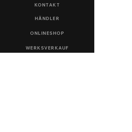
KONTAKT
HÄNDLER
ONLINESHOP
WERKSVERKAUF
ZAHLUNG UND VERSAND
UHRENMODELLE
SPEEDFORCE
NAUTICMASTER