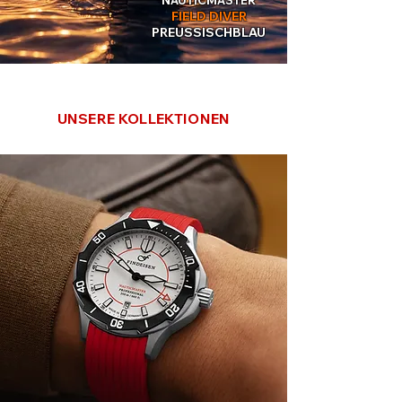
N
M
AUTIC
ASTER
FIELD DIVER
PREUSSISCHBLAU
FINDEISEN
UHREN
UNSERE KOLLEKTIONEN