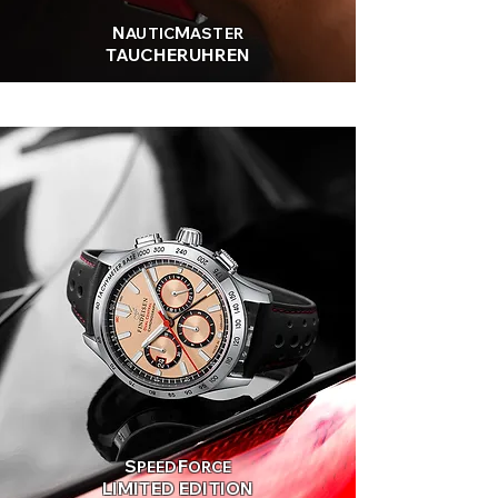
N
M
AUTIC
ASTER
TAUCHERUHREN
S
F
PEED
ORCE
LIMITED EDITION