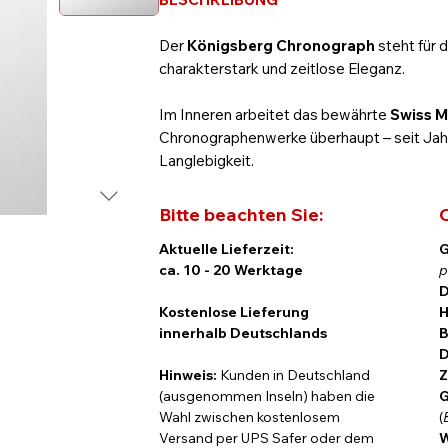
Der
Königsberg Chronograph
steht für 
charakterstark und zeitlose Eleganz.
Im Inneren arbeitet das bewährte
Swiss M
Chronographenwerke überhaupt – seit Jahrz
Langlebigkeit.
Das
44-mm-Gehäuse aus Edelstahl
verb
Bitte beachten Sie:
C
Drücker und Krone sind fein poliert und s
Aktuelle Lieferzeit:
G
ca. 10 - 20 Werktage
p
Das
schwarze Zifferblatt mit Genfer Str
D
Indizes und das geschwungene Findeisen 
Kostenlose Lieferung
H
Chronograph über einen
30-Minuten-Zähl
innerhalb Deutschlands
B
Stoppsekundenzeiger – funktional, klar abl
D
lässt sich das Werk mit seinem
roségolde
Hinweis:
Kunden in Deutschland
Z
(ausgenommen Inseln) haben die
G
3 JAHRE GARANTIE
Wahl zwischen kostenlosem
(
Versand per UPS Safer oder dem
W