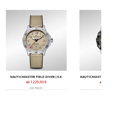
NAUTICMASTER FIELD DIVER | S.E.
NAUTICMASTER FIELD D
Sale-Preis
Sale-Prei
ab
1.225,00 €
ab
1.325,
inkl. MwSt.
inkl. MwS
Neu
Neu