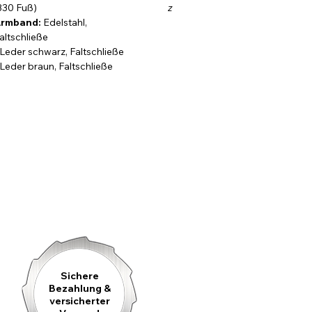
lt gefertigt – und wir stehen dafür ein. Unsere 3-jährige
330 Fuß)
z
rmband:
Edelstahl,
fehler ab und sichert Ihnen eine fachgerechte Instandsetzung,
altschließe
iele Jahre begleitet.
 Leder schwarz, Faltschließe
 Leder braun, Faltschließe
Sichere
Bezahlung &
versicherter