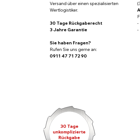
Jede Findeisen-Uhr wird mit höchster Sorgfa
Versand über einen spezialisierten
(
Wertlogistiker.
A
Garantie deckt Material- und Herstellungs
F
damit Ihr Zeitmesser Sie zuverlässig über v
30 Tage Rückgaberecht
-
3 Jahre Garantie
-
Sie haben Fragen?
Rufen Sie uns gerne an:
0911 47 71 72 90
30 Tage
unkomplizierte
Rückgabe