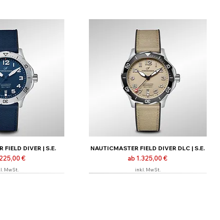
FIELD DIVER | S.E.
NAUTICMASTER FIELD DIVER DLC | S.E.
-Preis
Sale-Preis
.225,00 €
ab
1.325,00 €
l. MwSt.
inkl. MwSt.
nline
Limitiert | Nur online