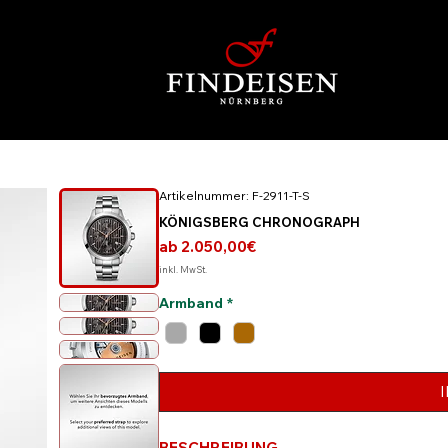
Artikelnummer: F-2911-T-S
KÖNIGSBERG CHRONOGRAPH
Sale-
ab
2.050,00€
Preis
inkl. MwSt.
Armband
*
BESCHREIBUNG