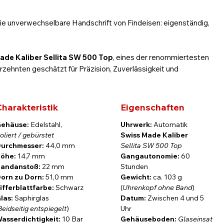
die unverwechselbare Handschrift von Findeisen: eigenständig,
ade Kaliber Sellita SW 500 Top
, eines der renommiertesten
ehnten geschätzt für Präzision, Zuverlässigkeit und
indet klassische Formgebung mit markanter Eleganz. Lünette,
harakteristik
Eigenschaften
etzen dezente Akzente.
ehäuse:
Edelstahl,
Uhrwerk:
Automatik
oliert / gebürstet
Swiss Made Kaliber
eifen
wird durch elegante, roségoldene Zeiger, applizierte
urchmesser:
44,0 mm
Sellita SW 500 Top
F-Logo geprägt. Neben der kleinen Sekunde verfügt der
öhe:
14,7 mm
Gangautonomie:
60
er, einen 12-Stunden-Zähler
sowie den zentralen
andanstoß:
22 mm
Stunden
esbar und perfekt proportioniert. Durch den
Saphirglasboden
orn zu Dorn:
51,0 mm
Gewicht:
ca. 103 g
nen Rotor
in voller Schönheit betrachten.
ifferblattfarbe:
Schwarz
(
Uhrenkopf ohne Band
)
las:
Saphirglas
Datum:
Zwischen 4 und 5
Beidseitig entspiegelt
)
Uhr
asserdichtigkeit:
10 Bar
Gehäuseboden:
Glaseinsat