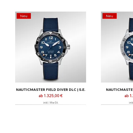
Neu
Neu
NAUTICMASTER FIELD DIVER DLC | S.E.
NAUTICMASTER 
Sale-Preis
Sale
ab
1.325,00 €
ab
1
inkl. MwSt.
ink
Limitiert | Nur online
Limitiert | Nur o