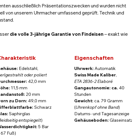
nten ausschließlich Präsentationszwecken und wurden nicht
ell von unserem Uhrmacher umfassend geprüft. Technik und
ustand.
esser
die volle 3-jährige Garantie von
Findeisen
– exakt wie
sion
harakteristik
Eigenschaften
ehäuse:
Edelstahl,
Uhrwerk:
Automatik
che Formensprache mit feiner Technik. Inspiriert von
erlgestrahlt oder poliert
Swiss Made Kaliber
,
ser Zeitmesser stilvoll, souverän und alltagstauglich zugleich.
urchmesser:
42,0 mm
ETA 2836-2 Elaboré
öhe:
11,5 mm
Gangautonomie: ca.
40
wird von applizierten Indizes und silberfarbenen Zeigern
andanstoß:
20 mm
Stunden
ehäuse ist entweder fein perlgestrahlt oder poliert und
orn zu Dorn:
49,0 mm
Gewicht:
ca. 79 Gramm
dezente Präsenz – auch an schmaleren Handgelenken.
ifferblattfarbe:
Schwarz
(
Uhrenkopf ohne Band
)
las:
Saphirglas
Datums- und Tagesanzeige
ade ETA 2836-2 Elaboré
Automatikwerk, bekannt für seine
Beidseitig entspiegelt
)
Gehäuseboden:
Glaseinsatz
und Datumsanzeige bei 3 Uhr sorgt für praktische
asserdichtigkeit:
5 Bar
asboden den Blick auf die feine Mechanik und den vergoldeten
167 Fuß)