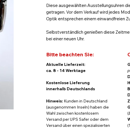
Diese ausgewählten Ausstellungsuhren die
getragen. Vor dem Verkauf wird jedes Mod
Optik entsprechen einem einwandfreien Z
Selbstverständlich genießen diese Zeitm
bei einer neuen Uhr.
Zeitlose Eleganz trifft Schweizer Präzi
Bitte beachten Sie:
C
Aktuelle Lieferzeit:
G
Die Allenstein Automatik verbindet klassis
ca. 8 - 14 Werktage
p
historischer Uhrmacherkultur zeigt sich die
D
Kostenlose Lieferung
H
Das schwarze Zifferblatt mit Mosaikschliff 
innerhalb Deutschlands
B
elegant akzentuiert. Das 42-mm-Edelstahlg
D
verleiht der Uhr eine markante, dennoch 
Hinweis:
Kunden in Deutschland
Z
(ausgenommen Inseln) haben die
G
Im Inneren arbeitet das bewährte
Swiss M
Wahl zwischen kostenlosem
(
Zuverlässigkeit und Präzision. Die Tages- 
Versand per UPS Safer oder dem
W
Alltagstauglichkeit, während der Saphirgl
Versand über einen spezialisierten
(