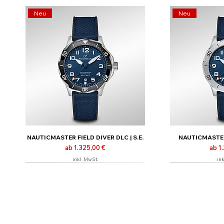
Neu
Neu
NAUTICMASTER FIELD DIVER DLC | S.E.
NAUTICMASTER 
Sale-Preis
Sale
ab
1.325,00 €
ab
1
inkl. MwSt.
ink
Limitiert | Nur online
Limitiert | Nur o