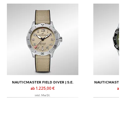
NAUTICMASTER FIELD DIVER | S.E.
NAUTICMASTER FIELD D
Sale-Preis
Sale-Prei
ab
1.225,00 €
ab
1.325,
inkl. MwSt.
inkl. MwS
Neu
Neu