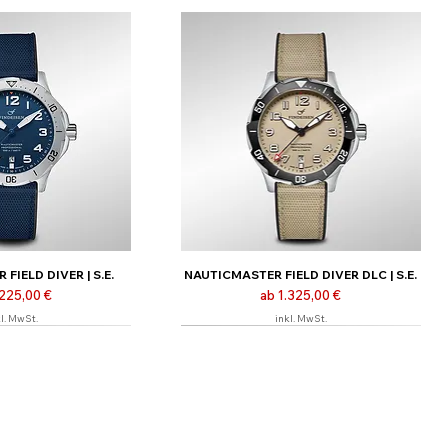
FIELD DIVER | S.E.
NAUTICMASTER FIELD DIVER DLC | S.E.
-Preis
Sale-Preis
.225,00 €
ab
1.325,00 €
l. MwSt.
inkl. MwSt.
nline
Limitiert | Nur online