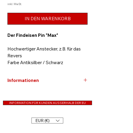
inkl. MwSt.
IN DEN WARENKORB
Der Findeisen Pin "Max"
Hochwertiger Anstecker, z.B. für das
Revers
Farbe Antiksilber / Schwarz
Informationen
Kostenloser Versand innerhalb
Deutschlands
INFORMATION FÜR KUNDEN AUSSERHALB DER EU
Sie haben Fragen?
Rufen Sie uns gerne an: 0911 47 71 72 90
EUR (€)