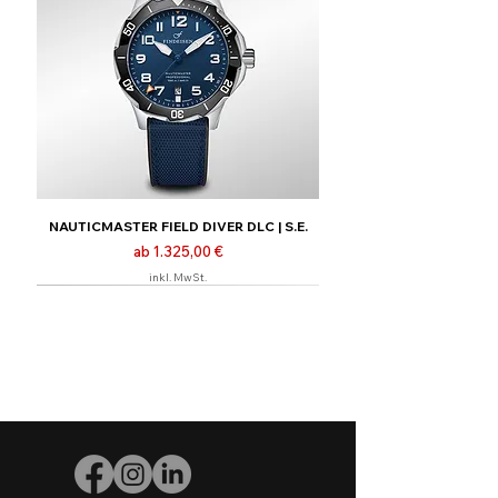
NAUTICMASTER FIELD DIVER DLC | S.E.
Sale-Preis
ab
1.325,00 €
inkl. MwSt.
Neu
Limitiert | Nur online
Limitiert | Nur online
Limitiert | Nur online
Neu
Neu